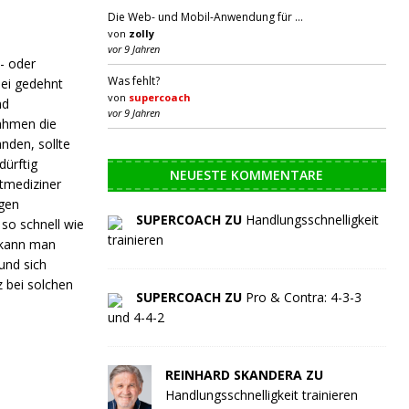
Die Web- und Mobil-Anwendung für …
von
zolly
vor 9 Jahren
- oder
Was fehlt?
ei gedehnt
von
supercoach
nd
vor 9 Jahren
nahmen die
nden, sollte
dürftig
NEUESTE KOMMENTARE
rtmediziner
igen
SUPERCOACH ZU
Handlungsschnelligkeit
 so schnell wie
trainieren
 kann man
und sich
 bei solchen
SUPERCOACH ZU
Pro & Contra: 4-3-3
und 4-4-2
REINHARD SKANDERA ZU
Handlungsschnelligkeit trainieren