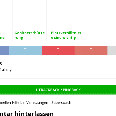
-
Gehirnerschütte
Platzverhältniss
ine
rung
e sind wichtig
zum
ning?
R
raining
1 TRACKBACK / PINGBACK
hnellen Hilfe bei Verletzungen - Supercoach
tar hinterlassen