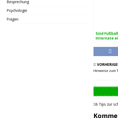
Besprechung
Psychologie
Fragen
Sind Fußball
Internate e
sinnvolle
Ergänzung 
Vereinstrai
VORHERIGE
Hinweise zum T
6 Tips zur sc
Kommen