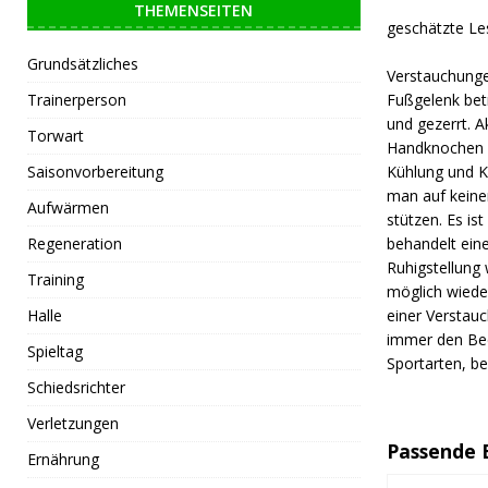
THEMENSEITEN
geschätzte Le
Grundsätzliches
Verstauchunge
Trainerperson
Fußgelenk bet
und gezerrt. 
Torwart
Handknochen d
Saisonvorbereitung
Kühlung und Ko
man auf keine
Aufwärmen
stützen. Es is
Regeneration
behandelt ein
Ruhigstellung 
Training
möglich wied
Halle
einer Verstauc
immer den Bed
Spieltag
Sportarten, bei
Schiedsrichter
Verletzungen
Passende 
Ernährung