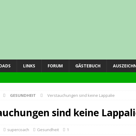
OADS
LINKS
FORUM
GÄSTEBUCH
AUSZEICH
GESUNDHEIT
Verstauchungen sind keine Lappalie
ING
auchungen sind keine Lappali
supercoach
Gesundheit
1