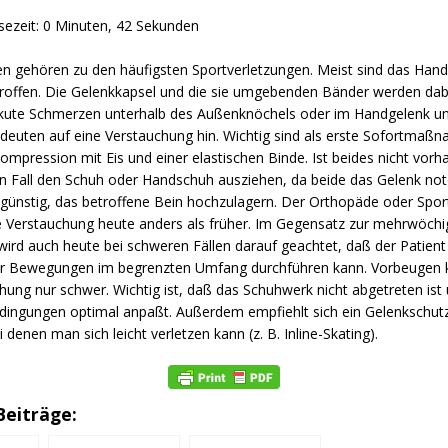
sezeit: 0 Minuten, 42 Sekunden
n gehören zu den häufigsten Sportverletzungen. Meist sind das Hand
roffen. Die Gelenkkapsel und die sie umgebenden Bänder werden dab
Akute Schmerzen unterhalb des Außenknöchels oder im Handgelenk u
euten auf eine Verstauchung hin. Wichtig sind als erste Sofortmaß
mpression mit Eis und einer elastischen Binde. Ist beides nicht vorha
n Fall den Schuh oder Handschuh ausziehen, da beide das Gelenk not
t günstig, das betroffene Bein hochzulagern. Der Orthopäde oder Spo
e Verstauchung heute anders als früher. Im Gegensatz zur mehrwöch
wird auch heute bei schweren Fällen darauf geachtet, daß der Patient
er Bewegungen im begrenzten Umfang durchführen kann. Vorbeugen
hung nur schwer. Wichtig ist, daß das Schuhwerk nicht abgetreten ist 
ingungen optimal anpaßt. Außerdem empfiehlt sich ein Gelenkschutz
 denen man sich leicht verletzen kann (z. B. Inline-Skating).
Beiträge: