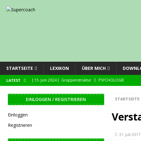
STARTSEITE
LEXIKON
ÜBER MICH
DOWNL
[ 15. Juni 2024 ]
Gruppenstruktur
PSYCHOLOGIE
LATEST
[ 27. Juli 2023 ]
Überarbeitung der Downloadseite
NEWS
STARTSEITE
EINLOGGEN / REGISTRIEREN
[ 22. Mai 2023 ]
Löschen von Benutzerkonten
NEWS
[ 18. April 2022 ]
Paß mit Tempodribbling
TECHNIKTRAIN
Verst
Einloggen
[ 15. April 2022 ]
Abspielmultiplikator
ZUSAMMENSPIEL
Registrieren
31. Juli 2017