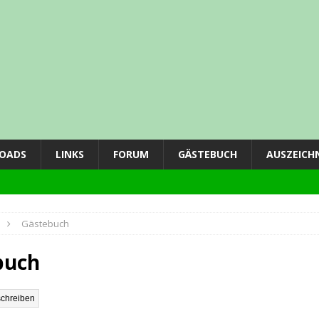
OADS
LINKS
FORUM
GÄSTEBUCH
AUSZEICH
Gästebuch
ING
buch