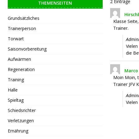
2 Einträge
THEMENSEITEN
Hirsch
Grundsätzliches
Klasse Seite,
Trainer.
Trainerperson
Torwart
Admini
Vielen
Saisonvorbereitung
die Be
Aufwärmen
Regeneration
Marco
Moin Moin, t
Training
Trainer JFV 
Halle
Admini
Spieltag
Vielen
Schiedsrichter
Verletzungen
Ernährung