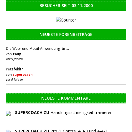
BESUCHER SEIT 03.11.2000
NEUESTE FORENBEITRÄGE
Die Web- und Mobil-Anwendung für …
von
zolly
vor 9 Jahren
Was fehlt?
von
supercoach
vor 9 Jahren
NEUESTE KOMMENTARE
SUPERCOACH ZU
Handlungsschnelligkeit trainieren
SUPERCOACH ZU
Pro & Contra: 4-3-3 und 4-4-2