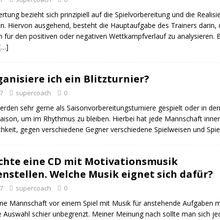
rtung bezieht sich prinzipiell auf die Spielvorbereitung und die Realisi
n. Hiervon ausgehend, besteht die Hauptaufgabe des Trainers darin, 
 für den positiven oder negativen Wettkampfverlauf zu analysieren. 
[…]
anisiere ich ein Blitzturnier?
7
supercoach
0
werden sehr gerne als Saisonvorbereitungsturniere gespielt oder in den
aison, um im Rhythmus zu bleiben. Hierbei hat jede Mannschaft inner
ichkeit, gegen verschiedene Gegner verschiedene Spielweisen und Spie
chte eine CD mit Motivationsmusik
stellen. Welche Musik eignet sich dafür?
7
supercoach
0
e Mannschaft vor einem Spiel mit Musik für anstehende Aufgaben m
ie Auswahl schier unbegrenzt. Meiner Meinung nach sollte man sich j