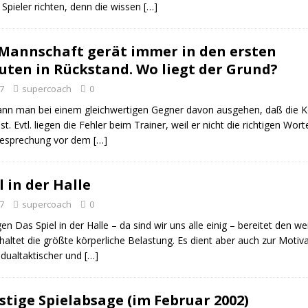
Spieler richten, denn die wissen
[…]
Mannschaft gerät immer in den ersten
uten in Rückstand. Wo liegt der Grund?
7
supercoach
0
kann man bei einem gleichwertigen Gegner davon ausgehen, daß die K
st. Evtl. liegen die Fehler beim Trainer, weil er nicht die richtigen Wort
esprechung vor dem
[…]
 in der Halle
7
supercoach
0
 Das Spiel in der Halle – da sind wir uns alle einig – bereitet den w
altet die größte körperliche Belastung. Es dient aber auch zur Motiv
idualtaktischer und
[…]
stige Spielabsage (im Februar 2002)