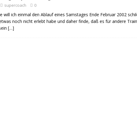
supercoach
0
te will ich einmal den Ablauf eines Samstages Ende Februar 2002 schild
etwas noch nicht erlebt habe und daher finde, daß es für andere Traine
 sein
[…]