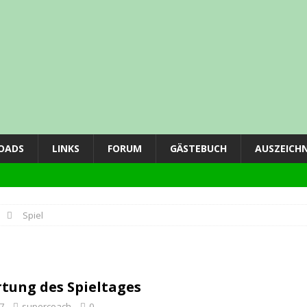
OADS
LINKS
FORUM
GÄSTEBUCH
AUSZEICH
Spiel
ING
tung des Spieltages
7
supercoach
0