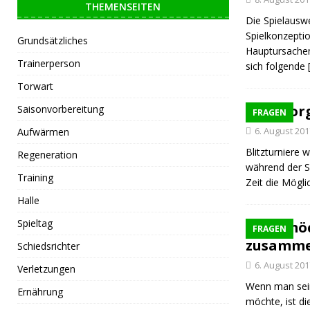
THEMENSEITEN
Die Spielauswe
Spielkonzeptio
Grundsätzliches
Hauptursachen
Trainerperson
sich folgende
Torwart
Wie org
Saisonvorbereitung
FRAGEN
6. August 201
Aufwärmen
Blitzturniere 
Regeneration
während der S
Training
Zeit die Mögl
Halle
Spieltag
Ich mö
FRAGEN
zusammen
Schiedsrichter
6. August 201
Verletzungen
Wenn man sein
Ernährung
möchte, ist d