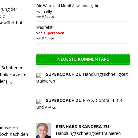
Die Web- und Mobil-Anwendung für …
erung der
von
zolly
die
vor 9 Jahren
Bewährt hat
Was fehlt?
von
supercoach
vor 9 Jahren
NEUESTE KOMMENTARE
 Schulferien
SUPERCOACH ZU
Handlungsschnelligkeit
halb kürzester
trainieren
ler
[…]
SUPERCOACH ZU
Pro & Contra: 4-3-3
und 4-4-2
REINHARD SKANDERA ZU
otivieren
Handlungsschnelligkeit trainieren
edoch nach den