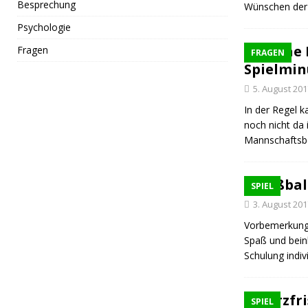
Besprechung
Wünschen der 
Psychologie
Meine 
Fragen
FRAGEN
Spielmin
5. August 201
In der Regel 
noch nicht da i
Mannschaftsb
Fußball
SPIEL
3. August 201
Vorbemerkungen
Spaß und beinh
Schulung indiv
kurzfri
SPIEL