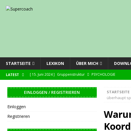
STARTSEITE
LEXIKON
ÜBER MICH
DOWNL
[ 15. Juni 2024 ]
Gruppenstruktur
PSYCHOLOGIE
LATEST
[ 27. Juli 2023 ]
Überarbeitung der Downloadseite
NEWS
STARTSEITE
EINLOGGEN / REGISTRIEREN
[ 22. Mai 2023 ]
Löschen von Benutzerkonten
NEWS
überhaupt spe
[ 18. April 2022 ]
Paß mit Tempodribbling
TECHNIKTRAIN
Einloggen
Warum
[ 15. April 2022 ]
Abspielmultiplikator
ZUSAMMENSPIEL
Registrieren
Koord