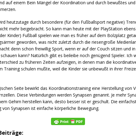
and auf einem Bein Mängel der Koordination und durch bewußtes und 
umerzen.
ird heutzutage durch besondere (für den Fußballsport negative) Tren
nicht mehr beigebracht. So kann man heute mit der PlayStation ebens
der Kinder) Fußball spielen wie man es früher auf dem Bolzplatz geta
särmer geworden, was nicht zuletzt durch die riesengroße Medienla
ht denn schon freiwillig Sport, wenn er auf der Couch sitzen und in
schauen kann? Natürlich gibt es beileibe noch genügend Spieler. Ich wil
erschied zu früheren Zeiten aufzeigen, in denen man die koordinativ
im Training schulen mußte, weil die Kinder sie unbewußt in ihrer Freizei
ischen Seite bewirkt das Koordinationstraining eine Herstellung von 
irnzellen. Diese Verbindungen werden Synapsen genannt. Je mehr Syn
em Gehirn herstellen kann, desto besser ist er geschult. Die einfac
ng von Synapsen ist einfache körperliche Bewegung.
Beiträge: