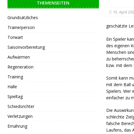
THEMENSEITEN
15. April 20
Grundsätzliches
geschätzte Le
Trainerperson
Torwart
Ein Spieler k
des eigenen Kö
Saisonvorbereitung
Menschen sind
Aufwärmen
zu beherrsche
bzw. mit dem
Regeneration
Training
Somit kann ma
mit dem Ball 
Halle
Spielers. Wer 
Spieltag
einfacher zu m
Schiedsrichter
Die Auswirkung
Verletzungen
schlechte Ziel
falsche Berech
Ernährung
Laufens, das 