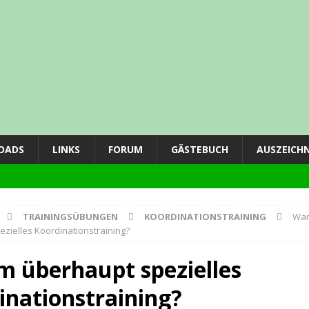
OADS
LINKS
FORUM
GÄSTEBUCH
AUSZEICH
TRAININGSÜBUNGEN
KOORDINATIONSTRAINING
Wa
zielles Koordinationstraining?
ING
 überhaupt spezielles
inationstraining?