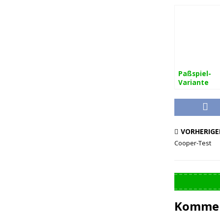
Paßspiel-
Variante
(technikori
rtes
Koordinatio
aining)
VORHERIGE
Cooper-Test
Kommen