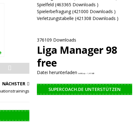
Spielfeld (463365 Downloads )
Spielerbefragung (421000 Downloads )
Verletzungstabelle (421308 Downloads )
376109 Downloads
Liga Manager 98
e
free
r
Datei herunterladen
lm98.zip – 1,41 MB
NÄCHSTER
SUPERCOACH.DE UNTERSTÜTZEN
ationstrainings