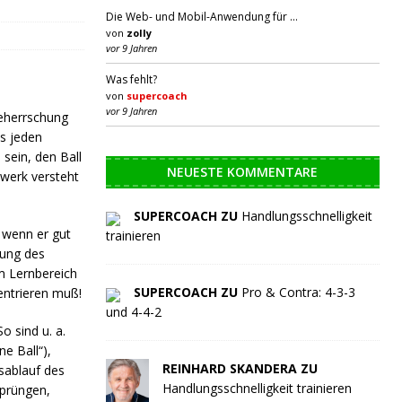
Die Web- und Mobil-Anwendung für …
von
zolly
vor 9 Jahren
Was fehlt?
von
supercoach
vor 9 Jahren
Beherrschung
es jeden
sein, den Ball
NEUESTE KOMMENTARE
werk versteht
SUPERCOACH ZU
Handlungsschnelligkeit
 wenn er gut
trainieren
tung des
im Lernbereich
SUPERCOACH ZU
Pro & Contra: 4-3-3
entrieren muß!
und 4-4-2
o sind u. a.
e Ball“),
REINHARD SKANDERA ZU
sablauf des
Handlungsschnelligkeit trainieren
prüngen,