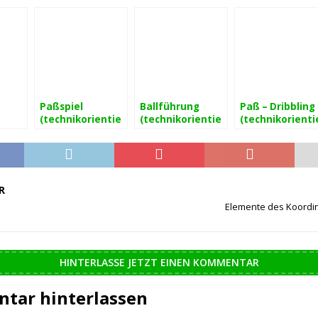
Paßspiel
Ballführung
Paß – Dribbling
(technikorientie
(technikorientie
(technikorienti
entie
rtes
rtes
rtes
Koordinationstr
Koordinationstr
Koordinationst
nstr
aining)
aining)
aining)
R
Elemente des Koordin
HINTERLASSE JETZT EINEN KOMMENTAR
tar hinterlassen