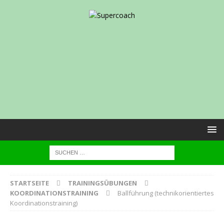
STARTSEITE
TRAININGSÜBUNGEN
KOORDINATIONSTRAINING
Ballführung (technikorientiertes
Koordinationstraining)