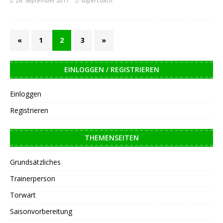
26. September 2017
supercoach
«
1
2
3
»
EINLOGGEN / REGISTRIEREN
Einloggen
Registrieren
THEMENSEITEN
Grundsätzliches
Trainerperson
Torwart
Saisonvorbereitung