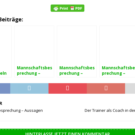
Beiträge:
Mannschaftsbes
Mannschaftsbes
Mannschaftsbe
eln
prechung –
prechung –
prechung –
Gestaltung
Motivation
Grundlagen
R
sprechung – Aussagen
Der Trainer als Coach in d
HINTERLASSE JETZT EINEN KOMMENTAR