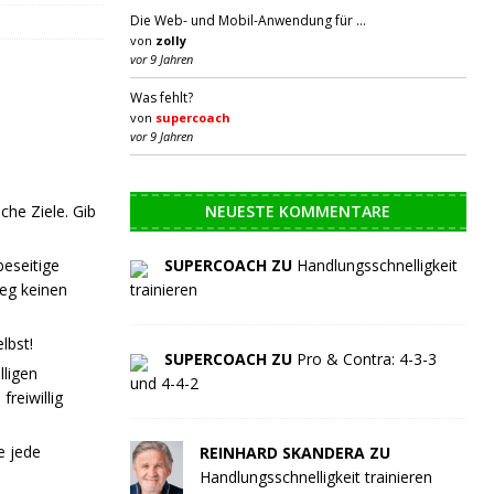
Die Web- und Mobil-Anwendung für …
von
zolly
vor 9 Jahren
Was fehlt?
von
supercoach
vor 9 Jahren
che Ziele. Gib
NEUESTE KOMMENTARE
beseitige
SUPERCOACH ZU
Handlungsschnelligkeit
Weg keinen
trainieren
lbst!
SUPERCOACH ZU
Pro & Contra: 4-3-3
ligen
und 4-4-2
freiwillig
e jede
REINHARD SKANDERA ZU
Handlungsschnelligkeit trainieren