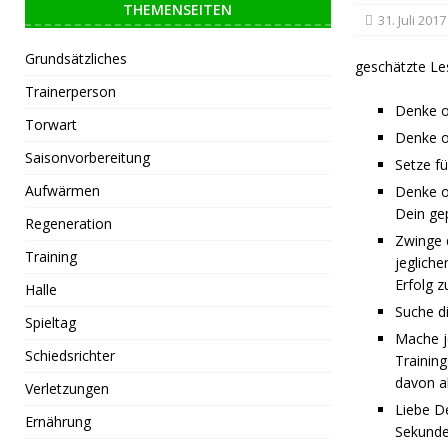
THEMENSEITEN
31. Juli 2017
Grundsätzliches
geschätzte Le
Trainerperson
Denke od
Torwart
Denke od
Saisonvorbereitung
Setze f
Aufwärmen
Denke od
Dein gep
Regeneration
Zwinge d
Training
jeglich
Erfolg z
Halle
Suche di
Spieltag
Mache j
Schiedsrichter
Training
davon a
Verletzungen
Liebe D
Ernährung
Sekunde