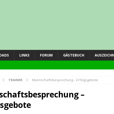
OADS
LINKS
FORUM
GÄSTEBUCH
AUSZEICH
TRAINER
Mannschaftsbesprechung – Erfolgsgebote
ING
chaftsbesprechung –
gsgebote