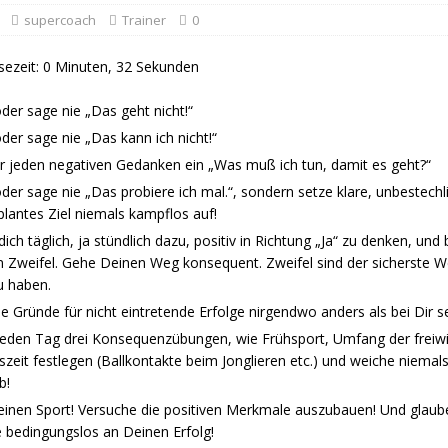
supercoach
Trainer
0
sezeit: 0 Minuten, 32 Sekunden
er sage nie „Das geht nicht!“
er sage nie „Das kann ich nicht!“
ür jeden negativen Gedanken ein „Was muß ich tun, damit es geht?“
er sage nie „Das probiere ich mal.“, sondern setze klare, unbestechli
lantes Ziel niemals kampflos auf!
ich täglich, ja stündlich dazu, positiv in Richtung „Ja“ zu denken, und 
en Zweifel. Gehe Deinen Weg konsequent. Zweifel sind der sicherste 
u haben.
e Gründe für nicht eintretende Erfolge nirgendwo anders als bei Dir se
eden Tag drei Konsequenzübungen, wie Frühsport, Umfang der freiwil
szeit festlegen (Ballkontakte beim Jonglieren etc.) und weiche niemals 
b!
einen Sport! Versuche die positiven Merkmale auszubauen! Und glaub
 bedingungslos an Deinen Erfolg!