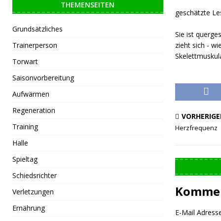
THEMENSEITEN
geschätzte Le
Grundsätzliches
Sie ist querge
Trainerperson
zieht sich - w
Skelettmuskula
Torwart
Saisonvorbereitung
Aufwärmen
Regeneration
VORHERIGE
Training
Herzfrequenz
Halle
Spieltag
Schiedsrichter
Kommen
Verletzungen
Ernährung
E-Mail Adresse 