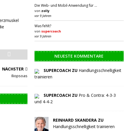
Die Web- und Mobil-Anwendung für …
von
zolly
vor 9 Jahren
Herzmuskel
Was fehlt?
die
von
supercoach
vor 9 Jahren
NEUESTE KOMMENTARE
NÄCHSTER
SUPERCOACH ZU
Handlungsschnelligkeit
Iliopsoas
trainieren
SUPERCOACH ZU
Pro & Contra: 4-3-3
und 4-4-2
REINHARD SKANDERA ZU
Handlungsschnelligkeit trainieren