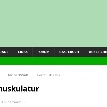
OADS
LINKS
FORUM
GÄSTEBUCH
AUSZEICH
MY GLOSSAR
Herzmuskulatur
ING
uskulatur
supercoach
0