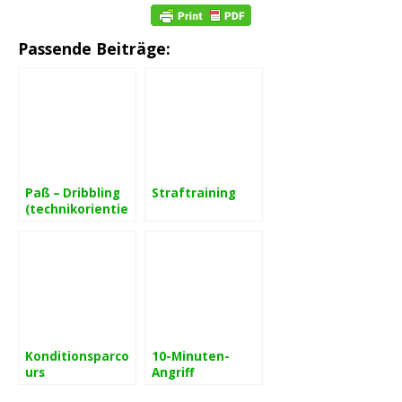
Passende Beiträge:
Paß – Dribbling
Straftraining
(technikorientie
rtes
Koordinationstr
aining)
Konditionsparco
10-Minuten-
urs
Angriff
(Laufübungen